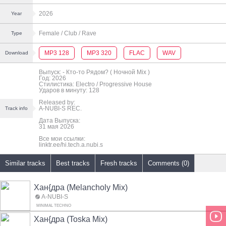
2026
Year
Female
/ Club
/ Rave
Type
MP3 128
MP3 320
FLAC
WAV
Download
Выпуск: - Кто-то Рядом? ( Ночной Mix )
Год: 2026
Стилистика: Electro / Progressive House
Ударов в минуту: 128
Released by:
A-NUBI-S REC.
Track info
Дата Выпуска:
31 мая 2026
Все мои ссылки:
linktr.ee/hi.tech.a.nubi.s
Similar tracks
Best tracks
Fresh tracks
Comments (0)
Хан{дра (Melancholy Mix)
A-NUBI-S
MINIMAL TECHNO
Хан{дра (Toska Mix)